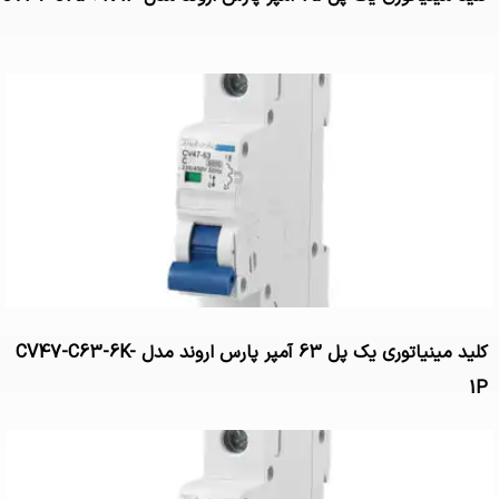
کلید مینیاتوری یک پل 63 آمپر پارس اروند مدل CV47-C63-6K-
1P