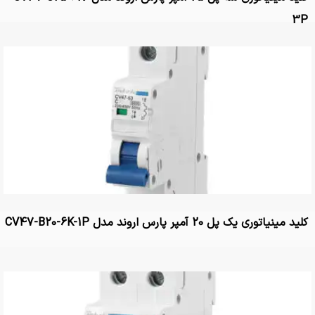
3P
کلید مینیاتوری یک پل 20 آمپر پارس اروند مدل CV47-B20-6K-1P