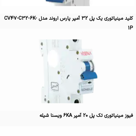
کلید مینیاتوری یک پل 32 آمپر پارس اروند مدل CV47-C32-6K-
1P
فیوز مینیاتوری تک پل 20 آمپر 6KA ویسنا شیله