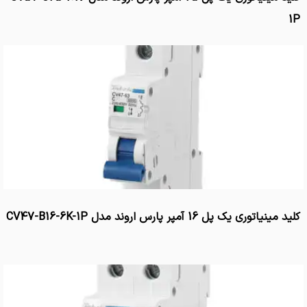
1P
کلید مینیاتوری یک پل 16 آمپر پارس اروند مدل CV47-B16-6K-1P