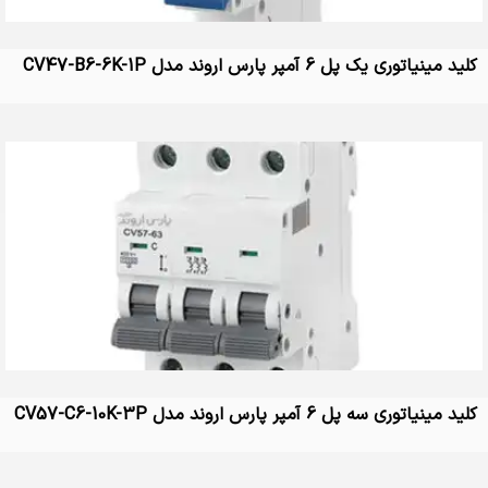
کلید مینیاتوری یک پل 6 آمپر پارس اروند مدل CV47-B6-6K-1P
کلید مینیاتوری سه پل 6 آمپر پارس اروند مدل CV57-C6-10K-3P