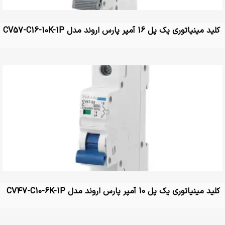
کلید مینیاتوری یک پل 16 آمپر پارس اروند مدل CV57-C16-10K-1P
کلید مینیاتوری یک پل 10 آمپر پارس اروند مدل CV47-C10-6K-1P