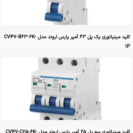
کلید مینیاتوری یک پل 63 آمپر پارس اروند مدل CV47-B63-6K-
1P
کلید مینیاتوری سه پل 25 آمپر پارس اروند مدل CV47-C25-6K-