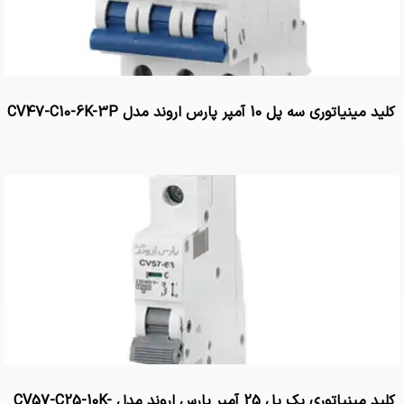
کلید مینیاتوری سه پل 10 آمپر پارس اروند مدل CV47-C10-6K-3P
کلید مینیاتوری یک پل 25 آمپر پارس اروند مدل CV57-C25-10K-