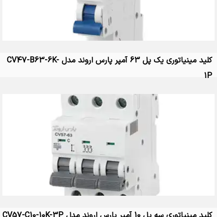
کلید مینیاتوری یک پل 63 آمپر پارس اروند مدل CV47-B63-6K-
1P
کلید مینیاتوری سه پل 10 آمپر پارس اروند مدل CV57-C10-10K-3P