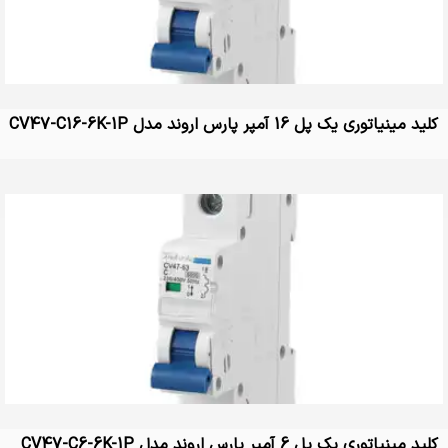
کلید مینیاتوری یک پل 16 آمپر پارس اروند مدل CV47-C16-6K-1P
کلید مینیاتوری یک پل 6 آمپر پارس اروند مدل CV47-C6-6K-1P