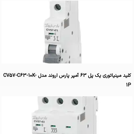
کلید مینیاتوری یک پل 63 آمپر پارس اروند مدل CV57-C63-10K-
1P