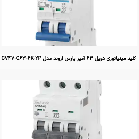
کلید مینیاتوری دوپل 63 آمپر پارس اروند مدل CV47-C63-6K-2P