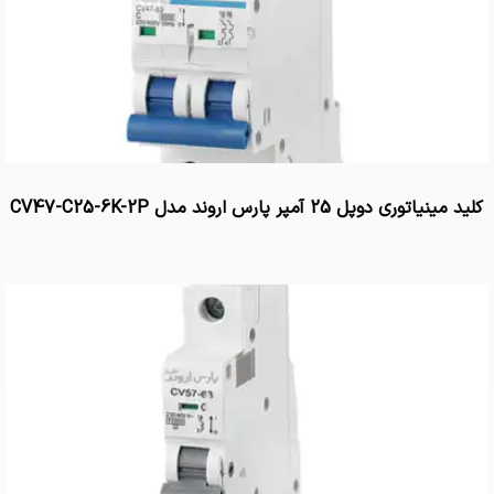
کلید مینیاتوری دوپل 25 آمپر پارس اروند مدل CV47-C25-6K-2P