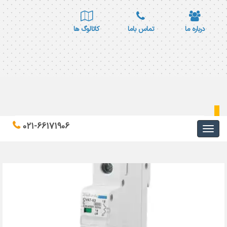
درباره ما
تماس باما
کاتالوگ ها
لیست قیمت فیوز مینیاتوری
021-66171906