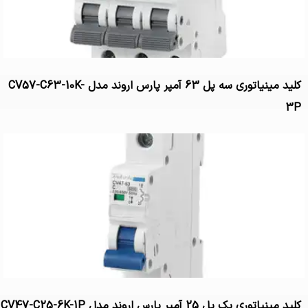
کلید مینیاتوری سه پل 63 آمپر پارس اروند مدل CV57-C63-10K-
3P
کلید مینیاتوری یک پل 25 آمپر پارس اروند مدل CV47-C25-6K-1P