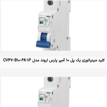
کلید مینیاتوری یک پل 10 آمپر پارس اروند مدل CV47-B10-6K-1P