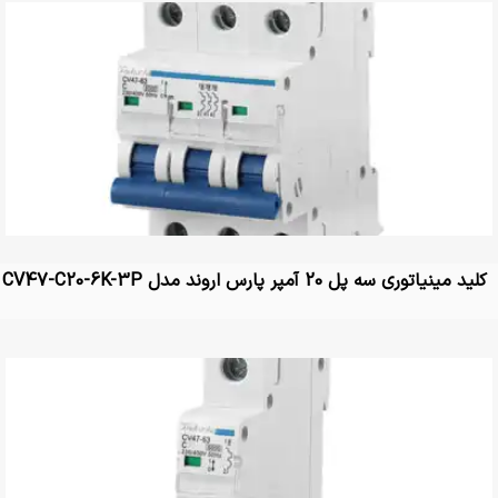
کلید مینیاتوری سه پل 20 آمپر پارس اروند مدل CV47-C20-6K-3P