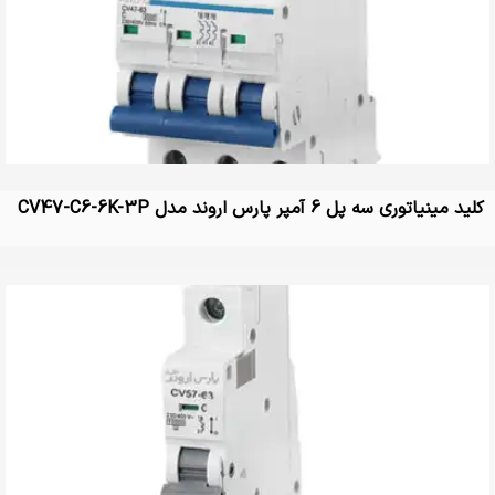
کلید مینیاتوری سه پل 6 آمپر پارس اروند مدل CV47-C6-6K-3P