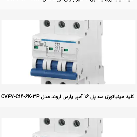
کلید مینیاتوری سه پل 16 آمپر پارس اروند مدل CV47-C16-6K-3P