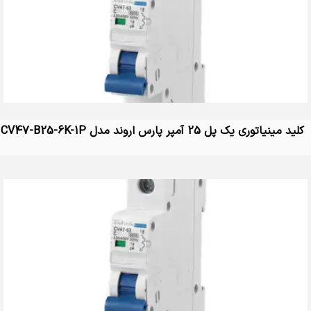
کلید مینیاتوری یک پل 25 آمپر پارس اروند مدل CV47-B25-6K-1P