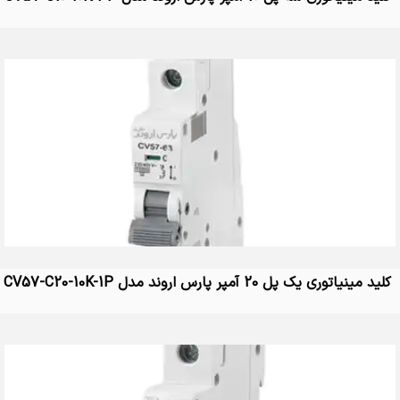
کلید مینیاتوری یک پل 20 آمپر پارس اروند مدل CV57-C20-10K-1P