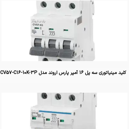
کلید مینیاتوری سه پل 16 آمپر پارس اروند مدل CV57-C16-10K-3P