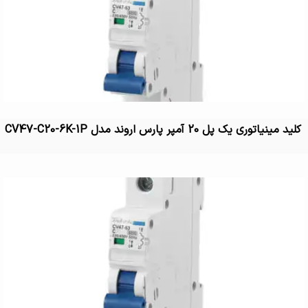
کلید مینیاتوری یک پل 20 آمپر پارس اروند مدل CV47-C20-6K-1P