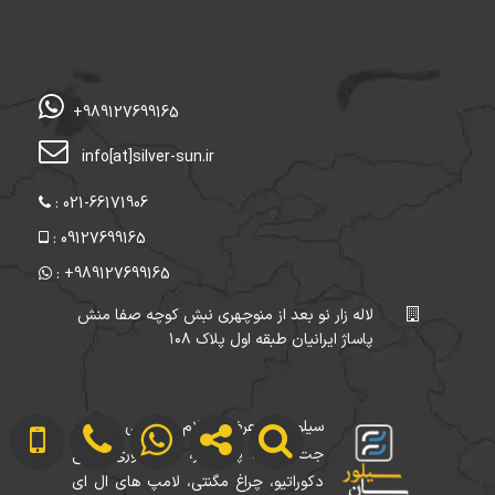
+989127699165
info[at]silver-sun.ir
: 021-66171906
: 09127699165
: +989127699165
لاله زار نو بعد از منوچهری نبش کوچه صفا منش
پاساژ ایرانیان طبقه اول پلاک ۱۰۸
سیلورسان عرضه اقلام روشنایی ریسه ،
جت لایت، پروژکتور، لاین نوری، چراغ
دکوراتیو، چراغ مگنتی، لامپ های ال ای