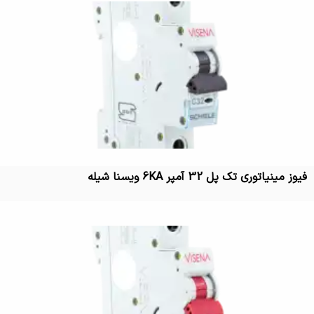
فیوز مینیاتوری تک پل 32 آمپر 6KA ویسنا شیله