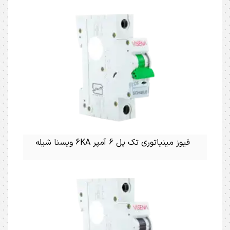
فیوز مینیاتوری تک پل 6 آمپر 6KA ویسنا شیله