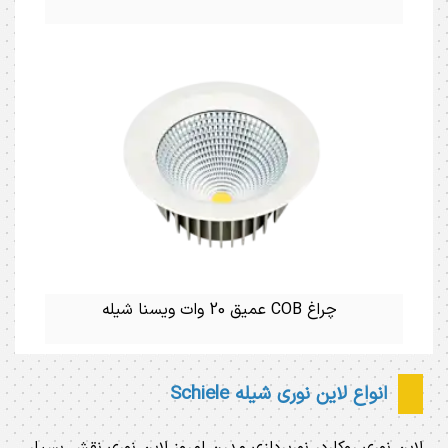
چراغ COB عمیق 20 وات ویسنا شیله
انواع لاین نوری شیله Schiele
لاین نوری روکاردر نورپردازی مدرن امروز لاین نوری نقش بسیار