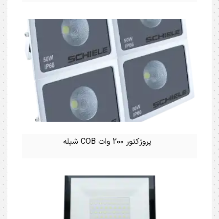
پروژکتور 200 وات COB شیله