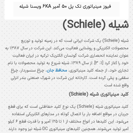
فیوز مینیاتوری تک پل 50 آمپر 6KA ویسنا شیله
شیله (Schiele)
شیله (Schiele) یک شرکت ایرانی است که در زمینه تولید و توزیع
محصولات الکتریکی و روشنایی فعالیت می‌کند. این شرکت در سال ۱۳۸۷ به
عنوان نماینده انحصاری شرکت گونسان الکتریک ترکیه در ایران فعالیت
خود را آغاز کرد [1، 3]. از سال ۱۳۸۹، شیله شروع به تولید محصولات با نام
تجاری خود، از جمله کلید مینیاتوری،
محافظ جان
، چراغ سنسوردار، چراغ
سقفی و پنلی کرده است. کارخانه این شرکت در شهرک صنعتی بندر انزلی
واقع شده است
کلید مینیاتوری شیله (Schiele)
کلید مینیاتوری شیله (Schiele) یک نوع کلید حفاظتی است که برای قطع
جریان در مواقع اضافه بار یا اتصال کوتاه در مدارهای الکتریکی استفاده
می‌شود. این کلیدها در انواع مختلف از ۱ تا ۱۲۵ آمپر و با قدرت قطع ۶ کیلو
آمپر تولید می‌شوند. همچنین کلیدهای مینیاتوری DC شیله نیز وجود دارند