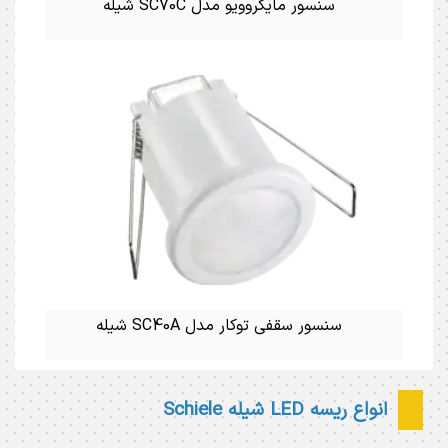
سنسور مایکروویو مدل SC70C شیله
سنسور سقفی توکار مدل SC40A شیله
انواع ریسه LED شیله Schiele