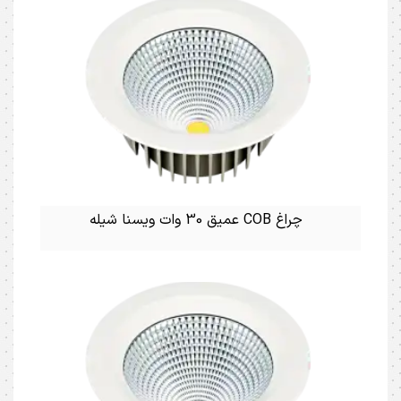
چراغ COB عمیق 30 وات ویسنا شیله