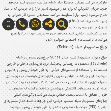
جلوگیری می‌کند. عملکرد محافظ جان شیله: مقایسه جریان: کلید محافظ
جان، جریان الکتریکی که وارد مدار می‌شود (سیم فاز) را با جریانی که از مدار
خارج می‌شود (سیم نول) مقایسه می‌کند. تشخیص نشتی: اگر جریانی به
زمین نشت پیدا کند (مثلاً از طریق یک فرد یا بدنه دستگاه متصل به
زمین)، جریان ورودی و خروجی با هم برابر نخواهند بود. قطع مدار: در
صورت تشخیص نشتی، کلید محافظ جان به سرعت جریان برق را قطع
می‌کند تا از آسیب‌های احتمالی جلوگیری شود.
چراغ سنسوردار شیله (Schiele)
‫چراغ دیواری سنسوردار شیله مدل SC444‬‎ چراغ‌های سنسوردار شیله
(Schiele) از محصولات روشنایی پرطرفدار برای نورپردازی داخلی و خارجی
هستند که با استفاده از سنسورهای حرکتی، به طور خودکار روشن و خاموش
می‌شوند. این چراغ‌ها با طراحی مدرن و قابلیت‌های هوشمند، به بهینه‌سازی
مصرف انرژی و افزایش ایمنی کمک می‌کنند. شرکت شیله یک برند معتبر در
زمینه تولید محصولات الکتریکی و روشنایی ساختمان است که محصولات
خود را مطابق با استانداردهای جهانی تولید می‌کند. ویژگی‌های اصلی
چراغ‌های سنسوردار شیله: سنسور حرکتی: این چراغ‌ها با استفاده از سنسورهای
اینفرارد (PIR) حرکت را تشخیص داده و به طور خودکار روشن می‌شوند.