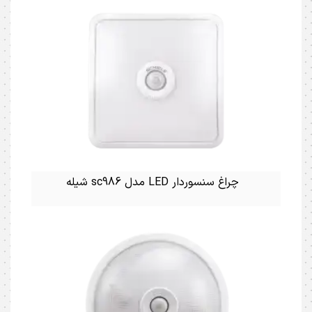
چراغ سنسوردار LED مدل sc986 شیله