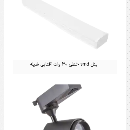
پنل smd خطی 30 وات آفتابی شیله