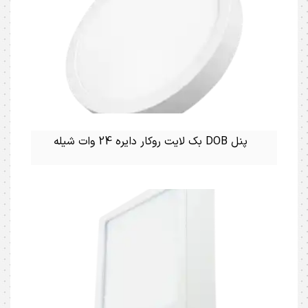
پنل DOB بک لایت روکار دایره 24 وات شیله