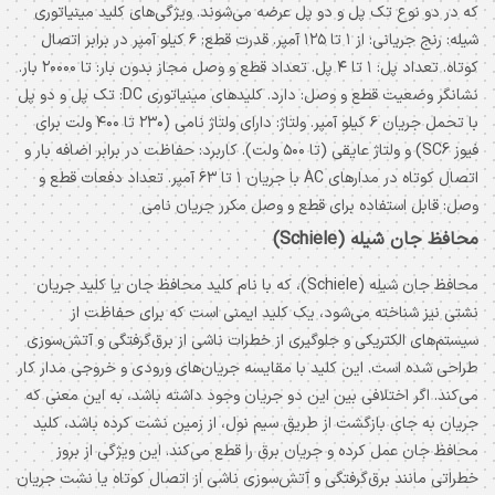
که در دو نوع تک پل و دو پل عرضه می‌شوند. ویژگی‌های کلید مینیاتوری
شیله: رنج جریانی: از ۱ تا ۱۲۵ آمپر. قدرت قطع: ۶ کیلو آمپر در برابر اتصال
کوتاه. تعداد پل: ۱ تا ۴ پل. تعداد قطع و وصل مجاز بدون بار: تا ۲۰۰۰۰ بار.
نشانگر وضعیت قطع و وصل: دارد. کلیدهای مینیاتوری DC: تک پل و دو پل
با تحمل جریان ۶ کیلو آمپر. ولتاژ: دارای ولتاژ نامی (۲۳۰ تا ۴۰۰ ولت برای
فیوز SC6) و ولتاژ عایقی (تا ۵۰۰ ولت). کاربرد: حفاظت در برابر اضافه بار و
اتصال کوتاه در مدارهای AC با جریان ۱ تا ۶۳ آمپر. تعداد دفعات قطع و
وصل: قابل استفاده برای قطع و وصل مکرر جریان نامی
محافظ جان شیله (Schiele)
محافظ جان شیله (Schiele)، که با نام کلید محافظ جان یا کلید جریان
نشتی نیز شناخته می‌شود، یک کلید ایمنی است که برای حفاظت از
سیستم‌های الکتریکی و جلوگیری از خطرات ناشی از برق‌گرفتگی و آتش‌سوزی
طراحی شده است. این کلید با مقایسه جریان‌های ورودی و خروجی مدار کار
می‌کند. اگر اختلافی بین این دو جریان وجود داشته باشد، به این معنی که
جریان به جای بازگشت از طریق سیم نول، از زمین نشت کرده باشد، کلید
محافظ جان عمل کرده و جریان برق را قطع می‌کند. این ویژگی از بروز
خطراتی مانند برق‌گرفتگی و آتش‌سوزی ناشی از اتصال کوتاه یا نشت جریان