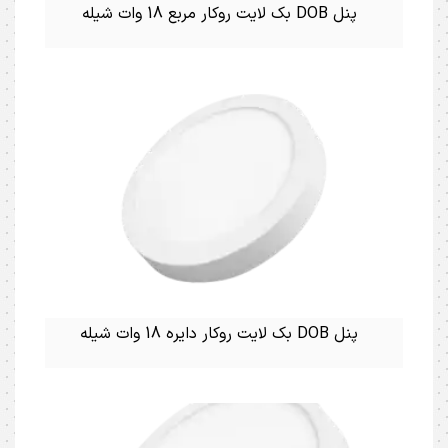
پنل DOB بک لایت روکار مربع 18 وات شیله
پنل DOB بک لایت روکار دایره 18 وات شیله