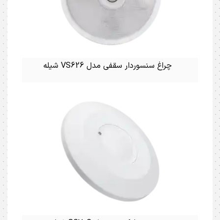
چراغ سنسوردار سقفی مدل VS626 شیله