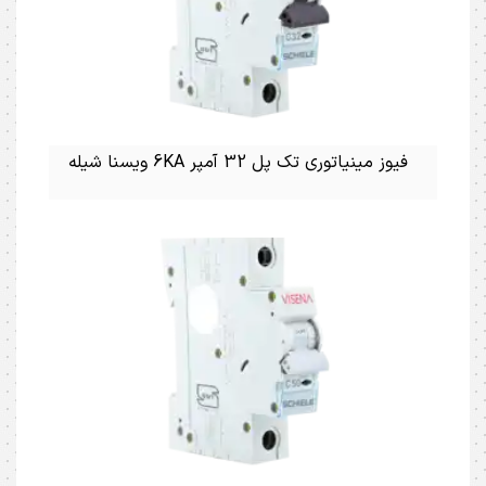
فیوز مینیاتوری تک پل 32 آمپر 6KA ویسنا شیله