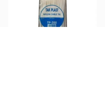
بست کمربندی سایز 20 سانت بسته 100 عددی
– وزن
100 گرم
– تعداد
100 عدد
– جنس
پلاستیک
– مناسب برای بستن قطعات مختلف از جمله انواع سیم، کابل و …
– دارای 100 عدد بست کمربندی
– دارای تحمل نیرو تا وزن 18.2 کیلو‌گرم
– دارای رنگی روشن