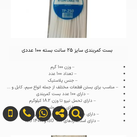
بست کمربندی سایز 25 سانت بسته 100 عددی
– وزن
100 گرم
– تعداد
100 عدد
– جنس
پلاستیک
– مناسب برای بستن قطعات مختلف از جمله انواع سیم، کابل و …
– دارای 100 عدد بست کمربندی
– دارای تحمل نیرو تا وزن 18.2 کیلو‌گرم
– دارای رنگی روشن
– دارای دمای عملیاتی 85 درجه سانتی‌گراد
– دارای استاندارد‌های ISO 9001 و ISO 14001