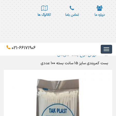
درباره ما
تماس باما
کاتالوگ ها
021-66171906
فروش انواع بست کمربندی
بست کمربندی سایز 15 سانت بسته 100 عددی