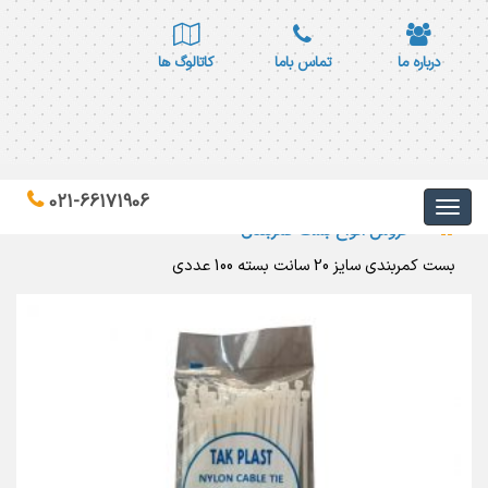
درباره ما
تماس باما
کاتالوگ ها
021-66171906
فروش انواع بست کمربندی
بست کمربندی سایز 20 سانت بسته 100 عددی