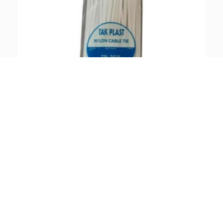
بست کمربندی سایز 25 سانت بسته 100 عددی
– وزن
100 گرم
– تعداد
100 عدد
– جنس
پلاستیک
– مناسب برای بستن قطعات مختلف از جمله انواع سیم، کابل و …
– دارای 100 عدد بست کمربندی
– دارای تحمل نیرو تا وزن 18.2 کیلو‌گرم
– دارای رنگی روشن