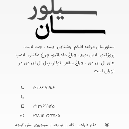
سیلورسان عرضه اقلام روشنایی ریسه ، جت لایت،
پروژکتور، لاین نوری، چراغ دکوراتیو، چراغ مگنتی، لامپ
های ال ای دی ، چراغ سقفی توکار، پنل ال ای دی در
تهران است.
021-66171906
09127699165
+989127699165
دفتر طراحی : لاله زار نو بعد از منوچهری نبش کوچه