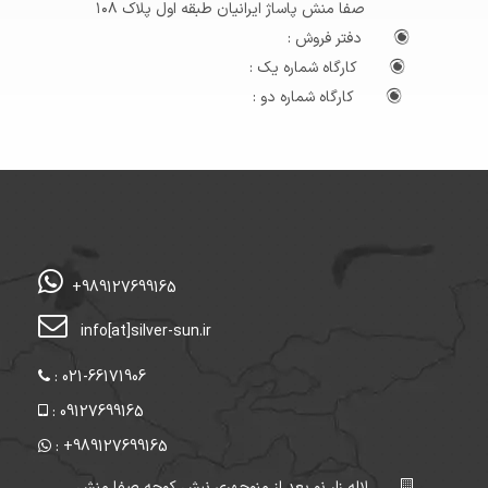
صفا منش پاساژ ایرانیان طبقه اول پلاک ۱۰۸
دفتر فروش :
کارگاه شماره یک :
کارگاه شماره دو :
+989127699165
info[at]silver-sun.ir
: 021-66171906
: 09127699165
: +989127699165
لاله زار نو بعد از منوچهری نبش کوچه صفا منش