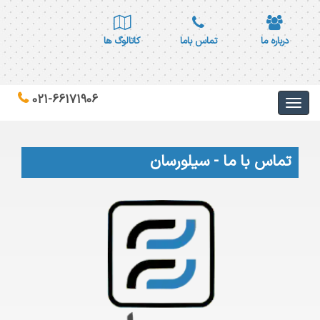
درباره ما
تماس باما
کاتالوگ ها
021-66171906
تماس با ما - سیلورسان