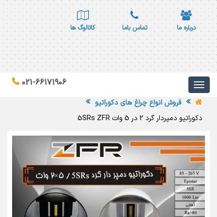
درباره ما
تماس باما
کاتالوگ ها
021-66171906
فروش انواع چراغ های دکوراتیو
دکوراتیو دمپردار گرد 2 در 5 وات 5SRs ZFR