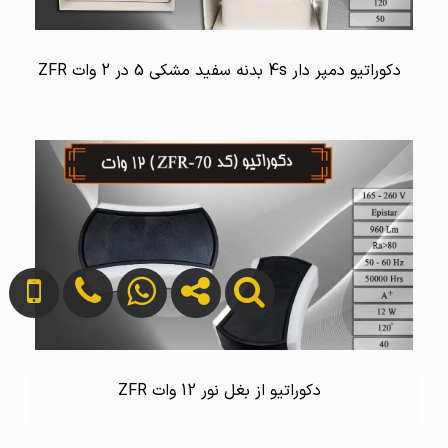
دکوراتیو دمپر دار 4s بدنه سفید مشکی 5 در 2 وات ZFR
دکوراتیو از بغل نور 12 وات ZFR