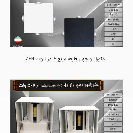
دکوراتیو چهار طرفه مربع 4 در 1 وات ZFR