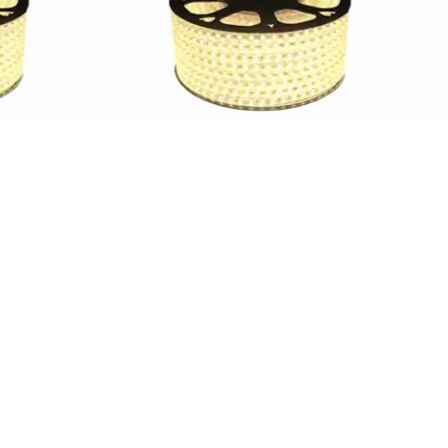
ریسه SMD تراکم 120 شیله
ریسه SMD ترا