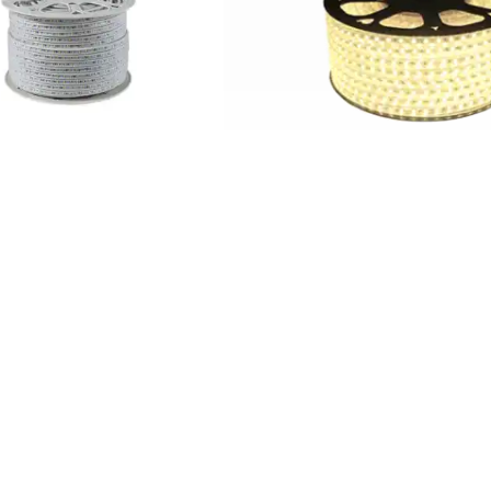
کم 180 شیله
پارس اروند
: 021-66171906
: 09127699165
: +989127699165