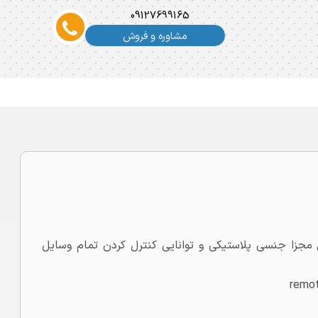
09127699165
مشاوره و فروش
موت کنترل 4 کانال مجزا ریموت کنترل _4 کانال مجزا جنسی پلاستیکی و توانایی کنترل کردن تمام وسایل
remo