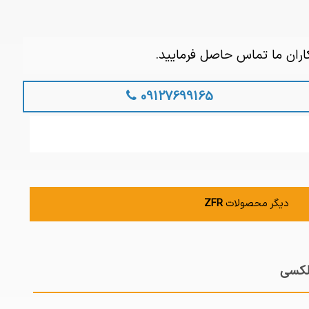
اران ما تماس حاصل فرمایید.
09127699165
دیگر محصولات
ZFR