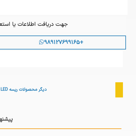
جهت دریافت اطلاعات یا است
+989127699165
دیگر محصولات
ریسه LED
پیشنهاد برای ریسه D