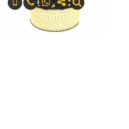
ریسه شلنگی ال ای دی 5730 تک لاین
ریسه SMD تراکم 120 شیله
+989127699165
info[at]silver-sun.ir