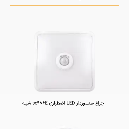
چراغ سنسوردار LED اضطراری sc986E شیله