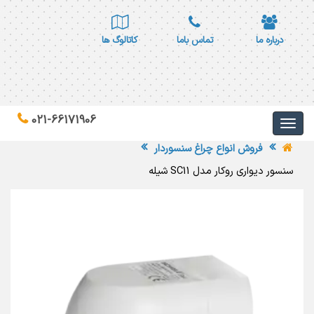
درباره ما
تماس باما
کاتالوگ ها
021-66171906
فروش انواع چراغ سنسوردار
سنسور دیواری روکار مدل SC11 شیله