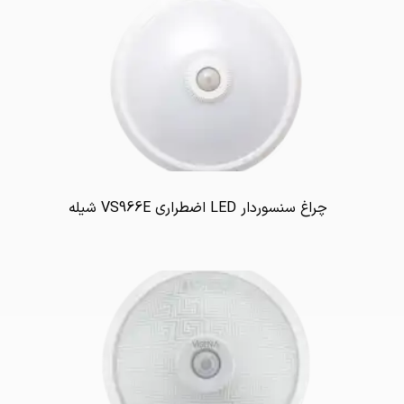
چراغ سنسوردار LED اضطراری VS966E شیله