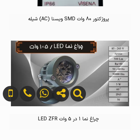
پروژکتور 80 وات SMD ویسنا (AC) شیله
چراغ نما 1 در 5 وات LED ZFR