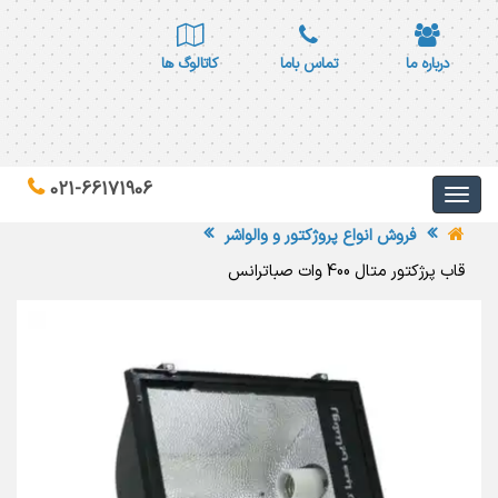
درباره ما
تماس باما
کاتالوگ ها
021-66171906
فروش انواع پروژکتور و والواشر
قاب پرژکتور متال 400 وات صباترانس