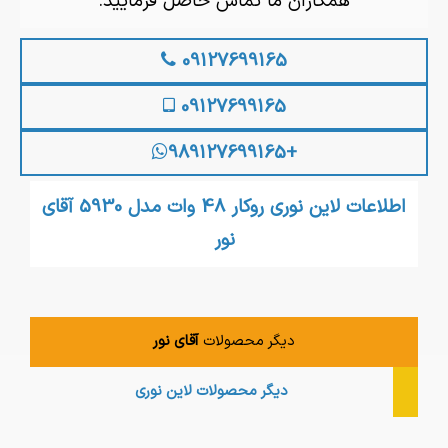
همکاران ما تماس حاصل فرمایید.
09127699165
09127699165
+989127699165
اطلاعات لاین نوری روکار 48 وات مدل 5930 آقای
نور
دیگر محصولات
آقای نور
دیگر محصولات
لاین نوری