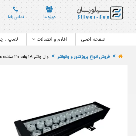
درباره ما
تماس باما
صفحه اصلی
اقلام و اتصالات
لامپ ، چر
فروش انواع پروژکتور و والواشر
وال واشر 18 وات 30 سانت مدل MR-112 آقای نور