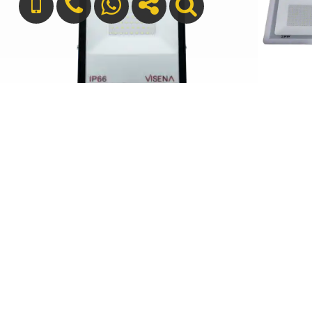
پروژکتور 30 وات SMD شیله (AC)
+989127699165
info[at]silver-sun.ir