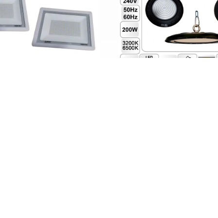
 اس ام دی 200 وات ZFR
پرژکتور SMD وات200 ZFR
: 021-66171906
: 09127699165
: +989127699165