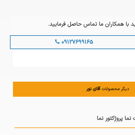
د با همکاران ما تماس حاصل فرمایید.
09127699165
دیگر محصولات
آقای نور
نما پروژکتور نما