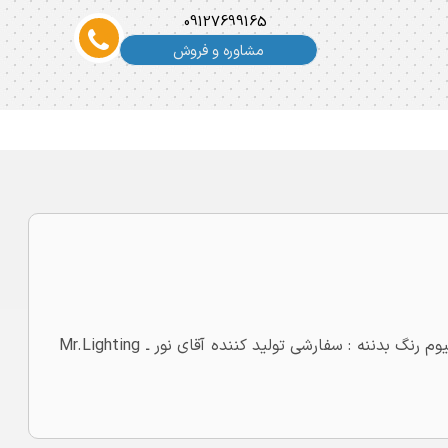
09127699165
مشاوره و فروش
طول : 30سانتی متر توان : یک ردیف 18 وات جنس بدنه آلومینیوم رنگ بدننه : سفارشی تولید کننده آقای نور ـ Mr.Lighting