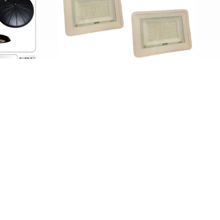
پرژکتور SMD بدنه سفید 100وات ZFR
چراغ کارگاهی