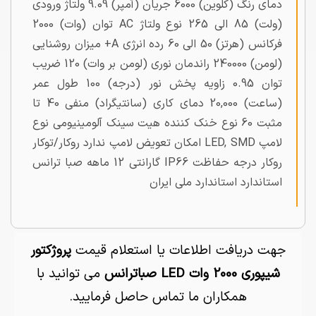
دمای رنگ (کلوین) 6000 جریان (آمپر) 9.09 ولتاژ ورودی
(ولت) 85 الی 265 نوع ولتاژ AC توان (وات) 2000
فرکانس (هرتز) 50 الی 60 رده انرژی A+ میزان روشنایی
(لومن) 240000 راندمان نوری (لومن بر وات) 120 ضریب
توان 0.95 زاویه پخش نور (درجه) 100 طول عمر
(ساعت) 20,000 دمای کاری (سانتیگراد) منفی 40 تا
مثبت 60 نوع خنک کننده هیت سینک آلومینیومی نوع
لامپ LED, SMD امکان تعویض لامپ ندارد روکار/توکار
روکار درجه حفاظت IP66 گارانتی 12 ماهه صبا ترانس
استاندارد استاندارد ملی ایران
جهت دریافت اطلاعات یا استعلام قیمت
پروژکتور
شیپوری 2000 وات LED صباترانس
می توانید با
همکاران ما تماس حاصل فرمایید.