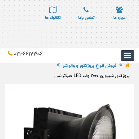
درباره ما
تماس باما
کاتالوگ ها
021-66171906
فروش انواع پروژکتور و والواشر
پروژکتور شیپوری 2000 وات LED صباترانس