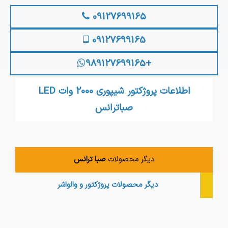
09127699165
09127699165
+989127699165
اطلاعات پروژکتور شیپوری 2000 وات LED
صباترانس
دیگر محصولات
صبا ترانس
دیگر محصولات
پروژکتور و والواشر