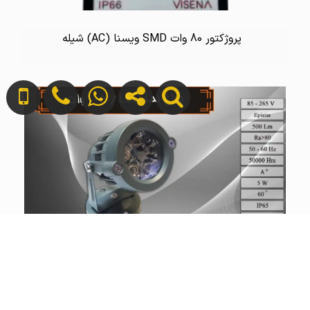
پروژکتور 80 وات SMD ویسنا (AC) شیله
چراغ نما 1 در 5 وات LED ZFR