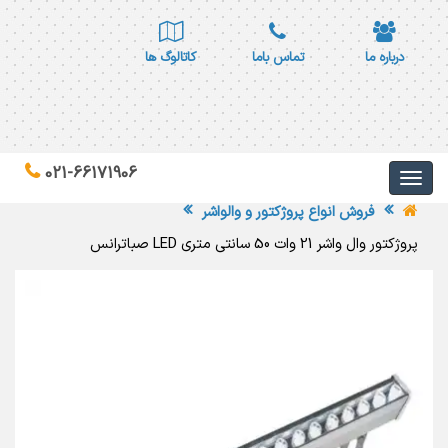
درباره ما
تماس باما
کاتالوگ ها
021-66171906
فروش انواع پروژکتور و والواشر
پروژکتور وال واشر 21 وات 50 سانتی متری LED صباترانس