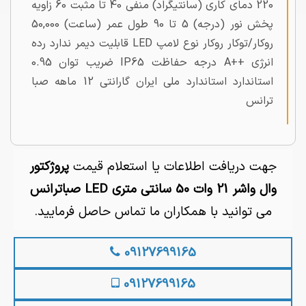
220 دمای کاری (سانتیگراد) منفی 40 تا مثبت 60 زاویه
پخش نور (درجه) 5 تا 90 طول عمر (ساعت) 50,000
روکار/توکار روکار نوع لامپ LED قابلیت دیمر ندارد رده
انرژی ++A درجه حفاظت IP65 ضریب توان 0.95
استاندارد استاندارد ملی ایران گارانتی 12 ماهه صبا
ترانس
جهت دریافت اطلاعات یا استعلام قیمت
پروژکتور
وال واشر 21 وات 50 سانتی متری LED صباترانس
می توانید با همکاران ما تماس حاصل فرمایید.
09127699165
09127699165