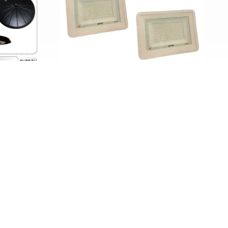
پرژکتور SMD بدنه سفید 100وات ZFR
چراغ کارگاهی