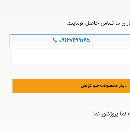
ران ما تماس حاصل فرمایید.
09127699165
دیگر محصولات
صبا ترانس
نما پروژکتور نما