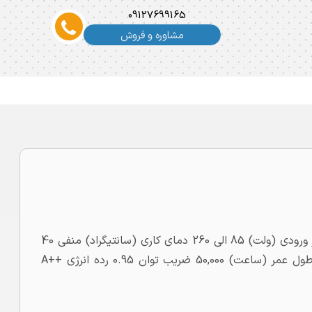
09127699165
مشاوره و فروش
ویژگی های فنی توان (وات) 9 میزان روشنایی (لومن) 900 ولتاژ ورودی (ولت) 85 الی 260 دمای کاری (سانتیگراد) منفی 40
تا مثبت 60 درجه حفاظت IP65 زاویه پخش نور (درجه) 60 طول عمر (ساعت) 50,000 ضریب توان 0.95 رده انرژی ++A