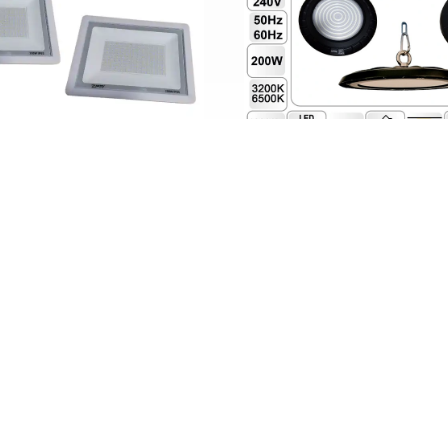
 اس ام دی 200 وات ZFR
پرژکتور SMD وات200 ZFR
: 021-66171906
: 09127699165
: +989127699165