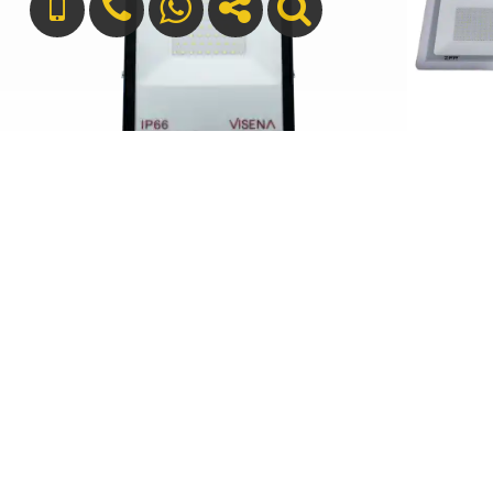
پروژکتور 30 وات SMD شیله (AC)
+989127699165
info[at]silver-sun.ir