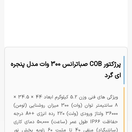
پرژکتور COB صباترانس 300 وات مدل پنجره
ای گرد
ویژگی های فنی وزن 5.2 کیلوگرم ابعاد 44 × 34.5 ×
8 سانتیمتر توان (وات) 300 میزان روشنایی (لومن)
36000 ولتاژ ورودی (ولت) 220 رده انرژی ++A درجه
حفاظت IP66 طول عمر (ساعت) 50,000 دمای کاری
(سانتیگراد) منفی 40 تا مثبت 60 زاویه پخش نور