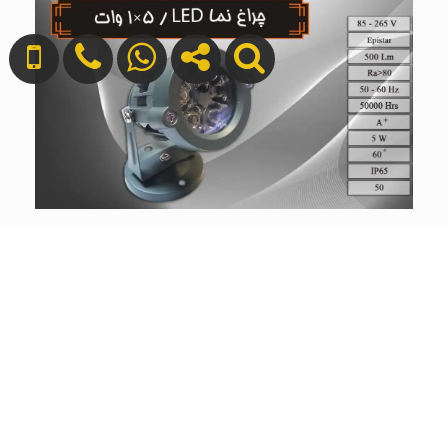
چراغ نما 1 در 5 وات LED ZFR