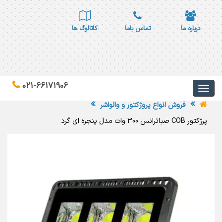
درباره ما
تماس باما
کاتالوگ ها
021-66171906
فروش انواع پروژکتور و والواشر
پرژکتور COB صباترانس 300 وات مدل پنجره ای گرد