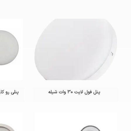
پنل فول لایت 30 وات شیله
پنلی رو کار IP دار 30وات (گرد مربع)