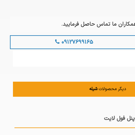
همکاران ما تماس حاصل فرمایید.
09127699165
دیگر محصولات
شیله
پنل فول لایت