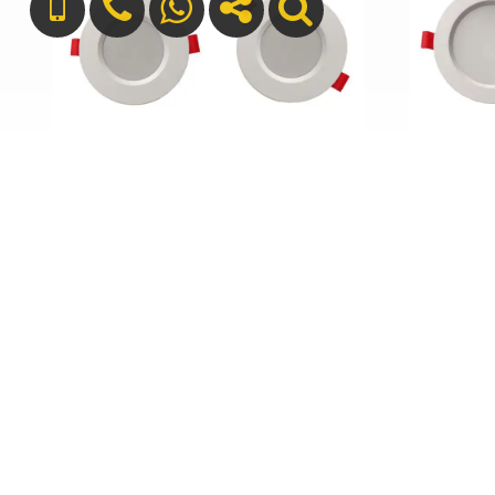
پنلی تو کار بک لایت 8 وات ZFR
+989127699165
info[at]silver-sun.ir