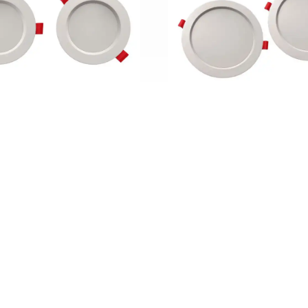
ار بک لایت 42 وات ZFR
پنل تو کار بک لایت 16 وات ZFR
: 021-66171906
: 09127699165
: +989127699165