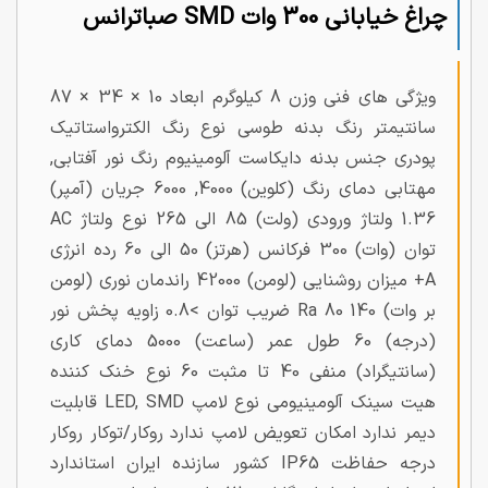
چراغ خیابانی 300 وات SMD صباترانس
ویژگی های فنی وزن 8 کیلوگرم ابعاد 10 × 34 × 87
سانتیمتر رنگ بدنه طوسی نوع رنگ الکترواستاتیک
پودری جنس بدنه دایکاست آلومینیوم رنگ نور آفتابی,
مهتابی دمای رنگ (کلوین) 4000, 6000 جریان (آمپر)
1.36 ولتاژ ورودی (ولت) 85 الی 265 نوع ولتاژ AC
توان (وات) 300 فرکانس (هرتز) 50 الی 60 رده انرژی
A+ میزان روشنایی (لومن) 42000 راندمان نوری (لومن
بر وات) 140 Ra 80 ضریب توان >0.8 زاویه پخش نور
(درجه) 60 طول عمر (ساعت) 5000 دمای کاری
(سانتیگراد) منفی 40 تا مثبت 60 نوع خنک کننده
هیت سینک آلومینیومی نوع لامپ LED, SMD قابلیت
دیمر ندارد امکان تعویض لامپ ندارد روکار/توکار روکار
درجه حفاظت IP65 کشور سازنده ایران استاندارد