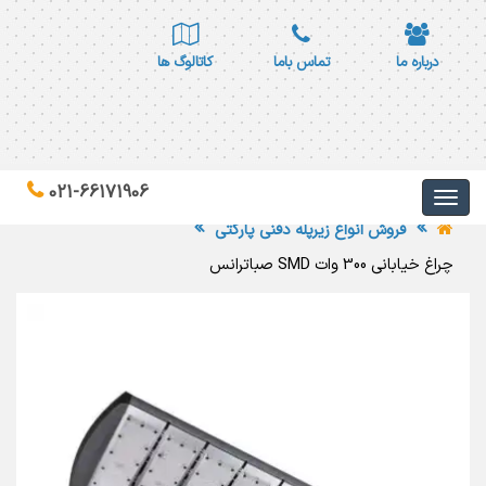
درباره ما
تماس باما
کاتالوگ ها
021-66171906
فروش انواع زیرپله دفنی پارکتی
چراغ خیابانی 300 وات SMD صباترانس