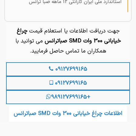
استاندارد ملی ایران گارانتی 12 ماهه صبا ترانس
جهت دریافت اطلاعات یا استعلام قیمت
چراغ
خیابانی 300 وات SMD صباترانس
می توانید با
همکاران ما تماس حاصل فرمایید.
09127699165
09127699165
+989127699165
اطلاعات چراغ خیابانی 300 وات SMD صباترانس