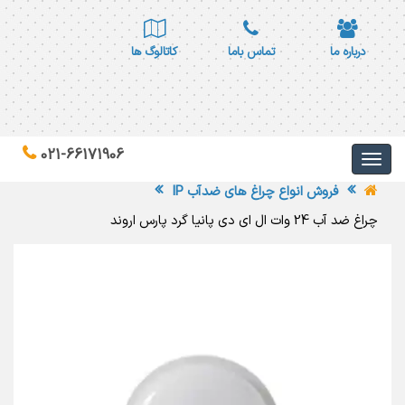
درباره ما
تماس باما
کاتالوگ ها
021-66171906
فروش انواع چراغ های ضدآب IP
چراغ ضد آب 24 وات ال ای دی پانیا گرد پارس اروند