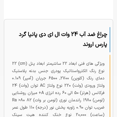
چراغ ضد آب 24 وات ال ای دی پانیا گرد
پارس اروند
ویژگی های فنی ابعاد 22 سانتیمتر ابعاد پنل (cm) 22
نوع رنگ الکترواستاتیک پودری جنس بدنه پلاستیک
دمای رنگ (کلوین) 2700, 6500 جریان (آمپر) 0.109
ولتاژ ورودی (ولت) 220 نوع ولتاژ AC توان (وات) 24
فرکانس (هرتز) 50 الی 60 رده انرژی A+ میزان روشنایی
(لومن) 1980 راندمان نوری (لومن بر وات) 82 Ra >80
ضریب توان 0.90 زاویه پخش نور (درجه) 110 طول عمر
(ساعت) 20,000 نوع خنک کننده هیت سینک