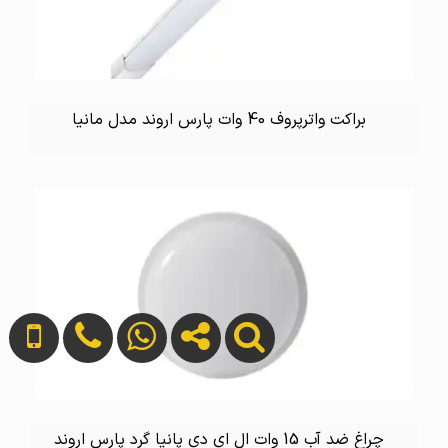
براکت واترپروف 40 وات پارس اروند مدل مانیا
چراغ ضد آب 15 وات ال ای دی پانیا گرد پارس اروند