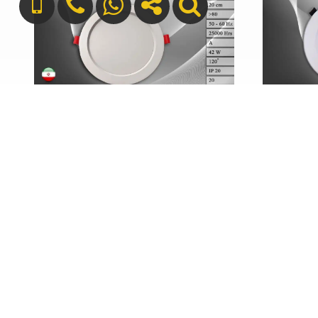
پنل توکار بک لایت 42 وات ZFR
+989127699165
info[at]silver-sun.ir