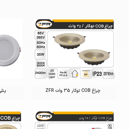
چراغ COB توکار 35 وات ZFR
پنلی توک