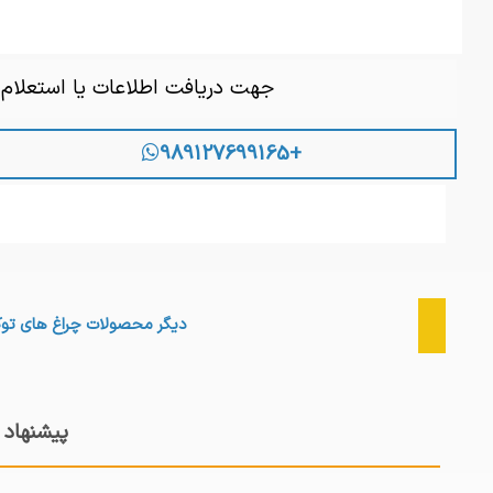
جهت دریافت اطلاعات یا استعلا
+989127699165
دیگر محصولات
چراغ های توک
پیشنهاد 