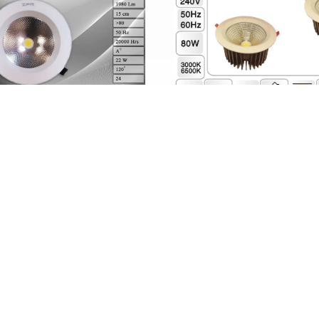
8 وات ZFR
چراغ توکار 22 وات COB ZFR
: 021-66171906
: 09127699165
: +989127699165