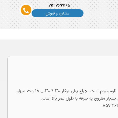
09127699165
مشاوره و فروش
توضیحات این محصول زاویه تابش 120 درجه دارد و جنس آن آلومینیوم است. چراغ پنلی توکار 30 * 30 _ 18 وات میزان
85V 26