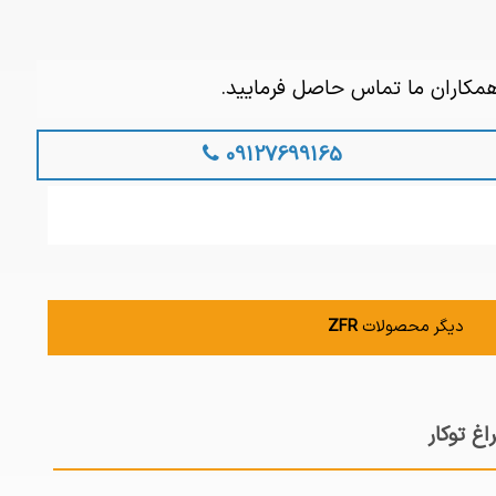
همکاران ما تماس حاصل فرمایید.
09127699165
دیگر محصولات
ZFR
غ توکار