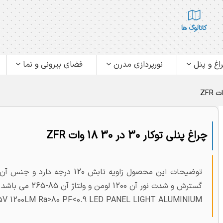
کاتالوگ ها
اغ و پنل
نورپردازی مدرن
فضای بیرونی و نما
چراغ پنلی توکار 30 در 30 18 وات ZFR
گسترش و شدت نور آن 1200 لومن و ولتاژ آن 85-265 می باشد. بسیار مقرون به صرفه با طول عمر بالا است.
5V 1200LM Ra>80 PF<0.9 LED PANEL LIGHT ALUMINIUM