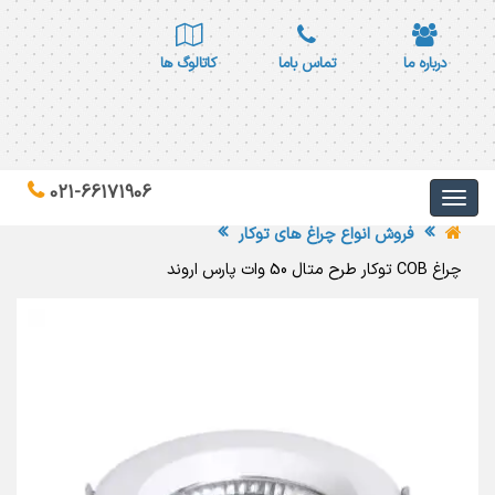
درباره ما
تماس باما
کاتالوگ ها
021-66171906
فروش انواع چراغ های توکار
چراغ COB توکار طرح متال 50 وات پارس اروند