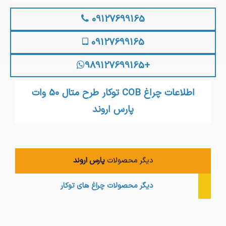
09127699165
09127699165
+989127699165
اطلاعات چراغ COB توکار طرح متال 50 وات
پارس اروند
دیگر محصولات
پارس اروند
دیگر محصولات
چراغ های توکار