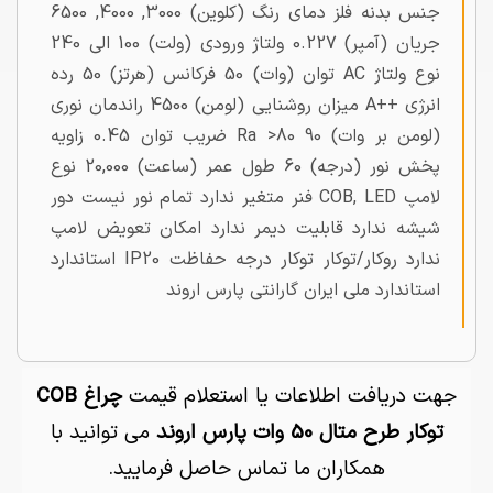
جنس بدنه فلز دمای رنگ (کلوین) 3000, 4000, 6500
جریان (آمپر) 0.227 ولتاژ ورودی (ولت) 100 الی 240
نوع ولتاژ AC توان (وات) 50 فرکانس (هرتز) 50 رده
انرژی ++A میزان روشنایی (لومن) 4500 راندمان نوری
(لومن بر وات) 90 Ra >80 ضریب توان 0.45 زاویه
پخش نور (درجه) 60 طول عمر (ساعت) 20,000 نوع
لامپ COB, LED فنر متغیر ندارد تمام نور نیست دور
شیشه ندارد قابلیت دیمر ندارد امکان تعویض لامپ
ندارد روکار/توکار توکار درجه حفاظت IP20 استاندارد
استاندارد ملی ایران گارانتی پارس اروند
جهت دریافت اطلاعات یا استعلام قیمت
چراغ COB
توکار طرح متال 50 وات پارس اروند
می توانید با
همکاران ما تماس حاصل فرمایید.