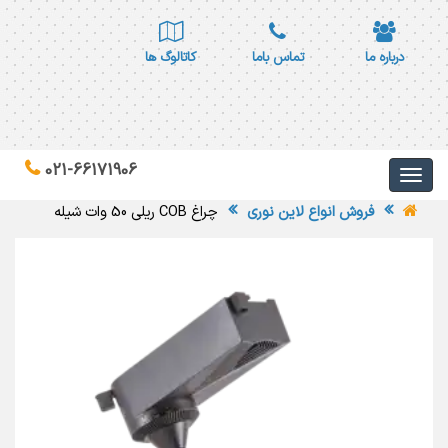
درباره ما
تماس باما
کاتالوگ ها
021-66171906
فروش انواع لاین نوری
چراغ COB ریلی 50 وات شیله