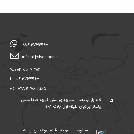
+989127699165
info[at]silver-sun.ir
: 021-66171906
: 09127699165
: +989127699165
لاله زار نو بعد از منوچهری نبش کوچه صفا منش
پاساژ ایرانیان طبقه اول پلاک ۱۰۸
سیلورسان عرضه اقلام روشنایی ریسه ،