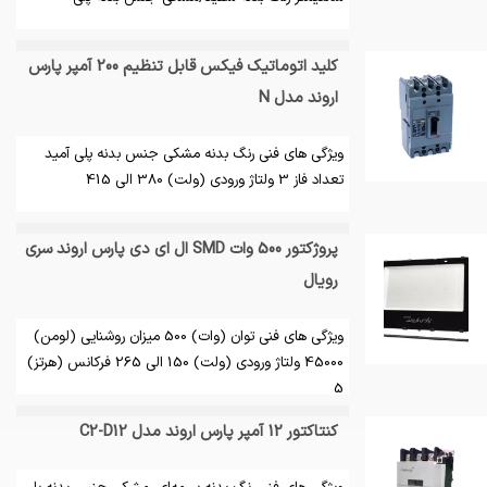
کلید اتوماتیک فیکس قابل تنظیم 200 آمپر پارس
اروند مدل N
ویژگی های فنی رنگ بدنه مشکی جنس بدنه پلی آمید
تعداد فاز 3 ولتاژ ورودی (ولت) 380 الی 415
پروژکتور 500 وات SMD ال ای دی پارس اروند سری
رویال
ویژگی های فنی توان (وات) 500 میزان روشنایی (لومن)
45000 ولتاژ ورودی (ولت) 150 الی 265 فرکانس (هرتز)
5
کنتاکتور 12 آمپر پارس اروند مدل C2-D12