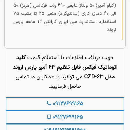
(کیلو آمپر) 50 ولتاژ عایقی 690 ولت فرکانس (هرتز) 50
الی 60 دمای کاری (سانتیگراد) منفی 25 تا مثبت 75
استاندارد استاندارد ملی ایران گارانتی 12 ماهه پارس
اروند
جهت دریافت اطلاعات یا استعلام قیمت
کلید
اتوماتیک فیکس قابل تنظیم 63 آمپر پارس اروند
مدل CZD-63
می توانید با همکاران ما تماس
حاصل فرمایید.
09127699165
09127699165