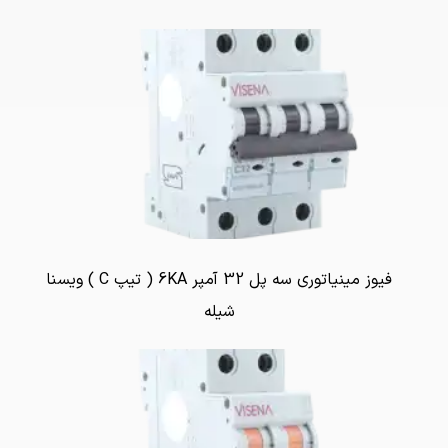
فیوز مینیاتوری سه پل 32 آمپر 6KA ( تیپ C ) ویسنا
شیله