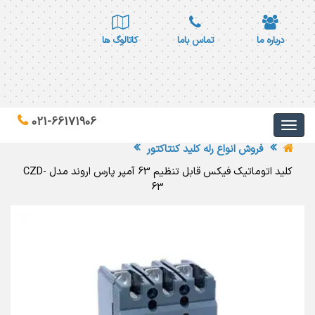
درباره ما
تماس باما
کاتالوگ ها
021-66171906
فروش انواع رله کلید کنتاکتور
کلید اتوماتیک فیکس قابل تنظیم 63 آمپر پارس اروند مدل CZD-
63